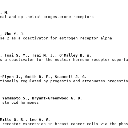
. M.
, Zhu Y. J.
, Tsai S. Y., Tsai M. J., O'Malley B. W.
-Flynn J., Smith D. F., Scammell J. G.
 Yamamoto S., Bryant-Greenwood G. D.
Mills G. B., Lee A. V.