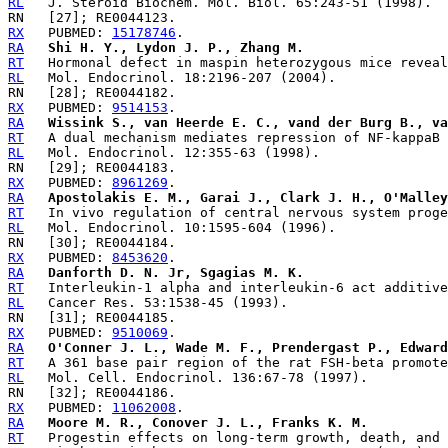
RL
RX
   PUBMED: 
15178746
RA
Shi H. Y., Lydon J. P., Zhang M.
RT
RL
RX
   PUBMED: 
9514153
RA
Wissink S., van Heerde E. C., vand der Burg B., va
RT
RL
RX
   PUBMED: 
8961269
RA
Apostolakis E. M., Garai J., Clark J. H., O'Malley
RT
RL
RX
   PUBMED: 
8453620
RA
Danforth D. N. Jr, Sgagias M. K.
RT
RL
RX
   PUBMED: 
9510069
RA
O'Conner J. L., Wade M. F., Prendergast P., Edward
RT
RL
RX
   PUBMED: 
11062008
RA
Moore M. R., Conover J. L., Franks K. M.
RT