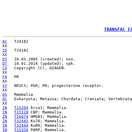
TRANSFAC F
AC
   T24182

ID
   T24182

DT
DT
CO
   Copyright (C), QIAGEN.

FA
   PR

SY
   NR3C3; PGR; PR; progesterone receptor.

OS
OC
   Eukaryota; Metazoa; Chordata; Craniata; Vertebrata
IN
T15204
IN
T15118
IN
T16474
IN
T32445
IN
T32444
IN
T15350