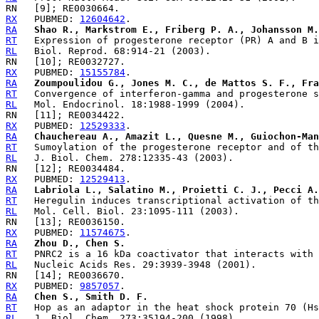
RX
   PUBMED: 
12604642
RA
Shao R., Markstrom E., Friberg P. A., Johansson M.
RT
RL
RX
   PUBMED: 
15155784
RA
Zoumpoulidou G., Jones M. C., de Mattos S. F., Fra
RT
RL
RX
   PUBMED: 
12529333
RA
Chauchereau A., Amazit L., Quesne M., Guiochon-Man
RT
RL
RX
   PUBMED: 
12529413
RA
Labriola L., Salatino M., Proietti C. J., Pecci A.
RT
RL
RX
   PUBMED: 
11574675
RA
Zhou D., Chen S.
RT
RL
RX
   PUBMED: 
9857057
RA
Chen S., Smith D. F.
RT
RL