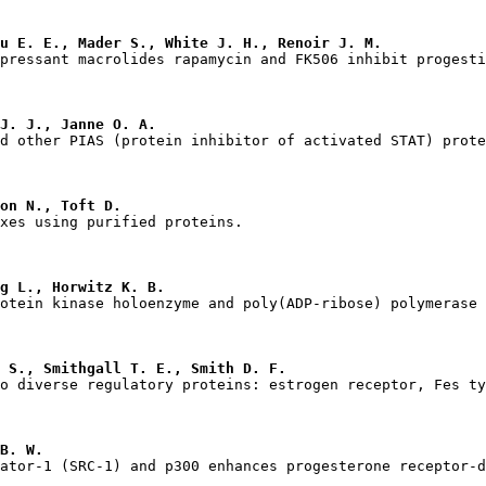
u E. E., Mader S., White J. H., Renoir J. M.
J. J., Janne O. A.
on N., Toft D.
g L., Horwitz K. B.
 S., Smithgall T. E., Smith D. F.
B. W.