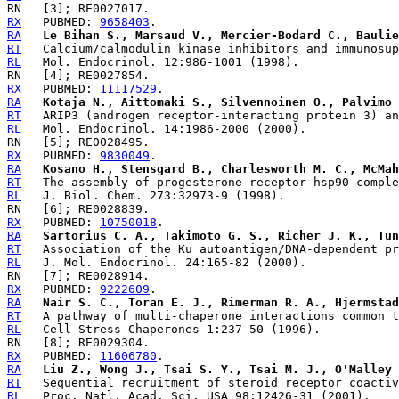
RX
   PUBMED: 
9658403
RA
Le Bihan S., Marsaud V., Mercier-Bodard C., Baulie
RT
RL
RX
   PUBMED: 
11117529
RA
Kotaja N., Aittomaki S., Silvennoinen O., Palvimo 
RT
RL
RX
   PUBMED: 
9830049
RA
Kosano H., Stensgard B., Charlesworth M. C., McMah
RT
RL
RX
   PUBMED: 
10750018
RA
Sartorius C. A., Takimoto G. S., Richer J. K., Tun
RT
RL
RX
   PUBMED: 
9222609
RA
Nair S. C., Toran E. J., Rimerman R. A., Hjermstad
RT
RL
RX
   PUBMED: 
11606780
RA
Liu Z., Wong J., Tsai S. Y., Tsai M. J., O'Malley 
RT
RL