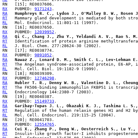
RX
   PUBMED: 
9171243
RA
Humphreys R. C., Lydon J., O'Malley B. W., Rosen J
RT
RL
RX
   PUBMED: 
12039952
RA
Qi C., Chang J., Zhu Y., Yeldandi A. V., Rao S. M.
RT
RL
RX
   PUBMED: 
9891052
RA
Nawaz Z., Lonard D. M., Smith C. L., Lev-Lehman E.
RT
RL
RX
   PUBMED: 
12746298
RA
Hubler T. R., Denny W. B., Valentine D. L., Cheung
RT
RL
RX
   PUBMED: 
15149733
RA
Garibay-Tupas J. L., Okazaki K. J., Tashima L. S.,
RT
RL
RX
   PUBMED: 
12554765
RA
Cui X., Zhang P., Deng W., Oesterreich S., Lu Y., 
RT