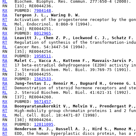
RL
RX
   PUBMED: 
7984148
RA
Turgeon J. L., Waring D. W.
RT
RL
RX
   PUBMED: 
8012965
RA
Leavitt J., Chen Z. P., Lockwood C. J., Schatz F.
RT
RL
RX
   PUBMED: 
1958511
RA
Malet C., Vacca A., Kuttenn F., Mauvais-Jarvis P.
RT
RL
RX
   PUBMED: 
1562533
RA
Jung-Testas I., Renoir M., Bugnard H., Greene G. L
RT
RL
RX
   PUBMED: 
9671457
RA
Boonyaratanakornkit V., Melvin V., Prendergast P.,
RT
RL
RX
   PUBMED: 
12011095
RA
Henderson M. J., Russell A. J., Hird S., Munoz M.,
RT