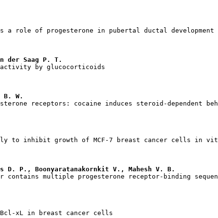
n der Saag P. T.
 B. W.
s D. P., Boonyaratanakornkit V., Mahesh V. B.