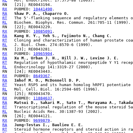
RL
RX
   PUBMED: 
10441490
RA
Shaw P. A., Chaparro O.
RT
RL
RX
   PUBMED: 
10085091
RA
Kang H. Y., Yeh S., Fujimoto N., Chang C.
RT
RL
RX
   PUBMED: 
10965904
RA
Xu M., Urban J. H., Hill J. W., Levine J. E.
RT
RL
RX
   PUBMED: 
8649367
RA
Imhof M. O., McDonnell D. P.
RT
RL
RX
   PUBMED: 
11884637
RA
Matsui D., Sakari M., Sato T., Murayama A., Takada
RT
RL
RX
   PUBMED: 
9699879
RA
Jung-Testas I., Baulieu E. E.
RT