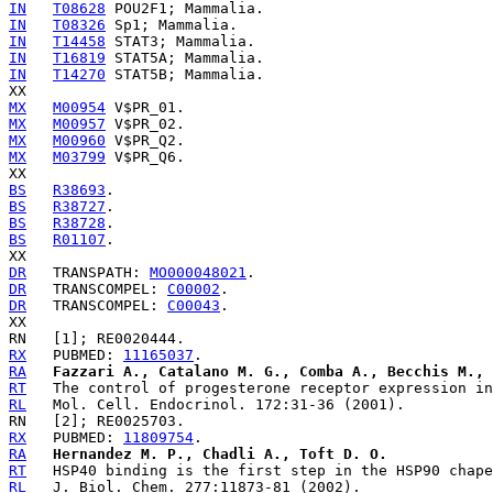
IN
T08628
IN
T08326
IN
T14458
IN
T16819
IN
T14270
 STAT5B; Mammalia.

MX
M00954
MX
M00957
MX
M00960
MX
M03799
 V$PR_Q6.

BS
R38693
BS
R38727
BS
R38728
BS
R01107
.

DR
   TRANSPATH: 
MO000048021
DR
   TRANSCOMPEL: 
C00002
DR
   TRANSCOMPEL: 
C00043
.

RX
   PUBMED: 
11165037
RA
Fazzari A., Catalano M. G., Comba A., Becchis M., 
RT
RL
RX
   PUBMED: 
11809754
RA
Hernandez M. P., Chadli A., Toft D. O.
RT
RL