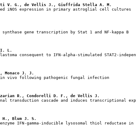
ti V. G., de Vellis J., Giuffrida Stella A. M.
I. L.
, Monaco J. J.
zarian R., Condorelli D. F., de Vellis J.
 H., Blum J. S.