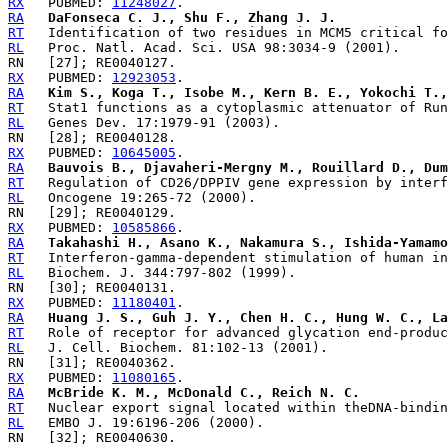
RX
   PUBMED: 
11248027
RA
DaFonseca C. J., Shu F., Zhang J. J.
RT
RL
RX
   PUBMED: 
12923053
RA
Kim S., Koga T., Isobe M., Kern B. E., Yokochi T.,
RT
RL
RX
   PUBMED: 
10645005
RA
Bauvois B., Djavaheri-Mergny M., Rouillard D., Dum
RT
RL
RX
   PUBMED: 
10585866
RA
Takahashi H., Asano K., Nakamura S., Ishida-Yamamo
RT
RL
RX
   PUBMED: 
11180401
RA
Huang J. S., Guh J. Y., Chen H. C., Hung W. C., La
RT
RL
RX
   PUBMED: 
11080165
RA
McBride K. M., McDonald C., Reich N. C.
RT
RL