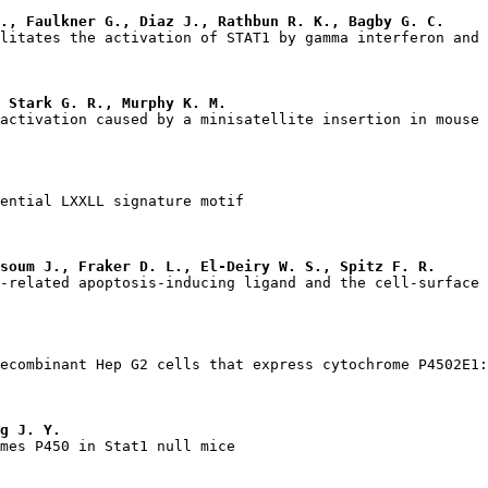
., Faulkner G., Diaz J., Rathbun R. K., Bagby G. C.
 Stark G. R., Murphy K. M.
soum J., Fraker D. L., El-Deiry W. S., Spitz F. R.
g J. Y.