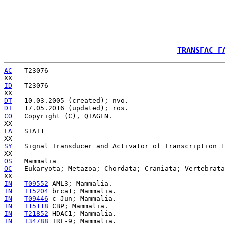
TRANSFAC F
AC
   T23076

ID
   T23076

DT
DT
CO
   Copyright (C), QIAGEN.

FA
   STAT1

SY
   Signal Transducer and Activator of Transcription 1
OS
OC
   Eukaryota; Metazoa; Chordata; Craniata; Vertebrata
IN
T09552
IN
T15204
IN
T09446
IN
T15118
IN
T21852
IN
T34788