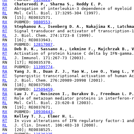
RA
Chaturvedi P., Sharma S., Reddy E. P.
RT
RL
RX
   PUBMED: 
9880553
RA
Stephanou A., Isenberg D. A., Nakajima K., Latchma
RT
RL
RX
   PUBMED: 
12817007
RA
Deb D. K., Sassano A., Lekmine F., Majchrzak B., V
RT
RL
RX
   PUBMED: 
11399774
RA
Yang J. B., Duan Z. J., Yao W., Lee O., Yang L., Y
RT
RL
RX
   PUBMED: 
12509459
RA
Lau J. F., Nusinzon I., Burakov D., Freedman L. P.
RT
RL
RX
   PUBMED: 
10930443
RA
Kelley T. J., Elmer H. L.
RT
RL