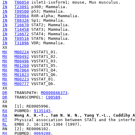
IN
T06054
IN
T23091
IN
T09500
IN
T09964
IN
T08326
IN
T16670
IN
T14458
IN
T16672
IN
T09516
IN
T31896
 VDR; Mammalia.

MX
M00224
MX
M00492
MX
M00496
MX
M01260
MX
M07064
MX
M01823
MX
M00223
MX
M00777
 V$STAT_Q6.

DR
   TRANSPATH: 
MO000046373
DR
   TRANSCOMPEL: 
C00589
.

RX
   PUBMED: 
9135145
RA
Wong A. H.-T., Tam N. W. N., Yang Y.-L., Cuddihy A
RT
RL
RX
   PUBMED: 
9069288