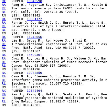
RX
   PUBMED: 
10848598
RA
Pang Q., Fagerlie S., Christianson T. A., Keeble W
RT
RL
RX
   PUBMED: 
10881177
RA
Farrar J. D., Smith J. D., Murphy T. L., Leung S.,
RT
RL
RX
   PUBMED: 
11248056
RA
Liu B., Gross M., ten Hoeve J., Shuai K.
RT
RL
RX
   PUBMED: 
14500361
RA
Choi E. A., Lei H., Maron D. J., Wilson J. M., Bar
RT
RL
RX
   PUBMED: 
12948850
RA
Osna N. A., Clemens D. L., Donohue T. M. Jr.
RT
RL
RX
   PUBMED: 
12642464
RA
Pan J., Xiang Q., Ball S., Scatina J., Kao J., Hon
RT
RL