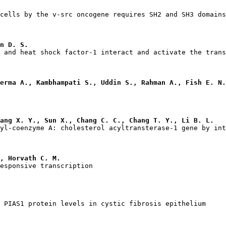
n D. S.
erma A., Kambhampati S., Uddin S., Rahman A., Fish E. N.
ang X. Y., Sun X., Chang C. C., Chang T. Y., Li B. L.
, Horvath C. M.