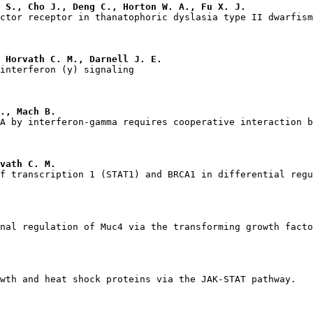
 S., Cho J., Deng C., Horton W. A., Fu X. J.
 Horvath C. M., Darnell J. E.
., Mach B.
vath C. M.