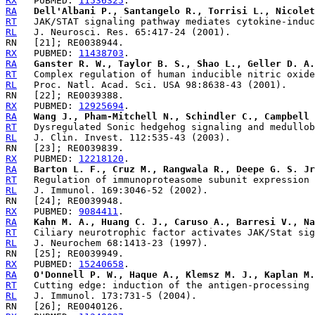
RX
   PUBMED: 
11536325
RA
Dell'Albani P., Santangelo R., Torrisi L., Nicolet
RT
RL
RX
   PUBMED: 
11438703
RA
Ganster R. W., Taylor B. S., Shao L., Geller D. A.
RT
RL
RX
   PUBMED: 
12925694
RA
Wang J., Pham-Mitchell N., Schindler C., Campbell 
RT
RL
RX
   PUBMED: 
12218120
RA
Barton L. F., Cruz M., Rangwala R., Deepe G. S. Jr
RT
RL
RX
   PUBMED: 
9084411
RA
Kahn M. A., Huang C. J., Caruso A., Barresi V., Na
RT
RL
RX
   PUBMED: 
15240658
RA
O'Donnell P. W., Haque A., Klemsz M. J., Kaplan M.
RT
RL