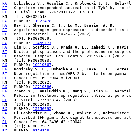
RA
Lukashova V., Asselin C., Krolewski J. J., Rola-Pl
RT
RL
RX
   PUBMED: 
11923478
RA
Ray S., Sherman C. T., Lu M., Brasier A. R.
RT
RL
RX
   PUBMED: 
12459177
RA
Liu D., Scafidi J., Prada A. E., Zahedi K., Davis 
RT
RL
RX
   PUBMED: 
10919667
RA
Kominsky S. L., Hobeika A. C., Lake F. A., Torres 
RT
RL
RX
   PUBMED: 
12719586
RA
Zhang Y., Jamaluddin M., Wang S., Tian B., Garofal
RT
RL
RX
   PUBMED: 
15150095
RA
El-Hashemite N., Zhang H., Walker V., Hoffmeister 
RT
RL
RX
   PUBMED: 
9154828