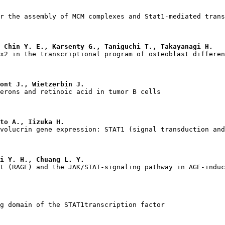
 Chin Y. E., Karsenty G., Taniguchi T., Takayanagi H.
ont J., Wietzerbin J.
to A., Iizuka H.
i Y. H., Chuang L. Y.